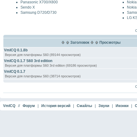
Panasonic X700/X800
Nokia
Sendo X
Nokia
Samsung D720/D730
Samsu
LG K
Ст
Заголовок
Просмотры
VmICQ 0.1.8b
Версия для платформы S60 (89144 просмотров)
VmICQ 0.1.7 S60 3rd edition
Версия для платформы S60 3rd edition (69186 просмотров)
VmICQ 0.1.7
Версия для платформы S60 (38714 просмотров)
Ст
VmICQ
//
Форум
|
История версий
|
Смайлы
|
Звуки
|
Иконки
|