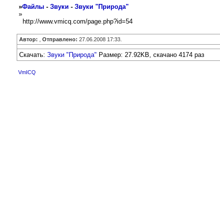
»
Файлы
-
Звуки
-
Звуки "Природа"
»
http://www.vmicq.com/page.php?id=54
Автор:
,
Отправлено:
27.06.2008 17:33.
Скачать:
Звуки "Природа"
Размер: 27.92KB, скачано 4174 раз
VmICQ