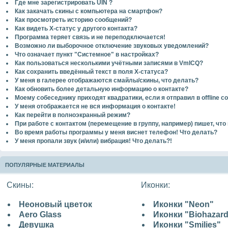
Где мне зарегистрировать UIN ?
Как закачать скины с компьютера на смартфон?
Как просмотреть историю сообщений?
Как видеть Х-статус у другого контакта?
Программа теряет связь и не переподключается!
Возможно ли выборочное отключение звуковых уведомлений?
Что означает пункт "Системное" в настройках?
Как пользоваться несколькими учётными записями в VmICQ?
Как сохранить введённый текст в поля Х-статуса?
У меня в галерее отображаются смайлы/скины, что делать?
Как обновить более детальную информацию о контакте?
Моему собеседнику приходят квадратики, если я отправил в offline с
У меня отображается не вся информация о контакте!
Как перейти в полноэкранный режим?
При работе с контактом (перемещение в группу, например) пишет, что 
Во время работы программы у меня виснет телефон! Что делать?
У меня пропали звук (и/или) вибрация! Что делать?!
ПОПУЛЯРНЫЕ МАТЕРИАЛЫ
Скины:
Иконки:
Неоновый цветок
Иконки "Neon"
Aero Glass
Иконки "Biohazar
Девушка
Иконки "Smilies"