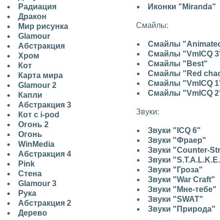
Радиация
Иконки "Miranda"
Дракон
Смайлы:
Мир рисунка
Glamour
Смайлы "Animate
Абстракция
Смайлы "VmICQ 3
Хром
Смайлы "Best"
Кот
Смайлы "Red cha
Карта мира
Смайлы "VmICQ 1
Glamour 2
Смайлы "VmICQ 2
Капли
Абстракция 3
Звуки:
Кот с i-pod
Огонь 2
Звуки "ICQ 6"
Огонь
Звуки "Фраер"
WinMedia
Звуки "Counter-Str
Абстракция 4
Звуки "S.T.A.L.K.E
Pink
Звуки "Гроза"
Стена
Звуки "War Craft"
Glamour 3
Звуки "Мне-тебе"
Рука
Звуки "SWAT"
Абстракция 2
Звуки "Природа"
Дерево