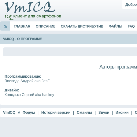
Добро
ГЛАВНАЯ
ОПИСАНИЕ
СКАЧАТЬ ДИСТРИБУТИВ
ФАЙЛЫ
FAQ
VMICQ
-
О ПРОГРАММЕ
Авторы програм
Программирование:
Воевода Андрей aka JasF
Дизайн:
Колодько Сергей aka hackey
VmICQ
//
Форум
|
История версий
|
Смайлы
|
Звуки
|
Иконки
|