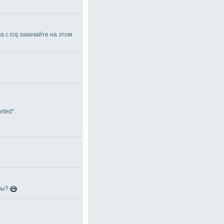
 с icq закачайте на этом
rted".
рмы?