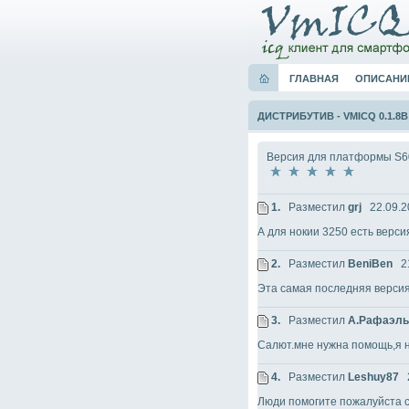
ГЛАВНАЯ
ОПИСАНИ
ДИСТРИБУТИВ
-
VMICQ 0.1.8B
Версия для платформы S
1.
Разместил
grj
22.09.2
А для нокии 3250 есть верси
2.
Разместил
BeniBen
21
Эта самая последняя версия
3.
Разместил
А.Рафаэль
Салют.мне нужна помощь,я н
4.
Разместил
Leshuy87
2
Люди помогите пожалуйста ск