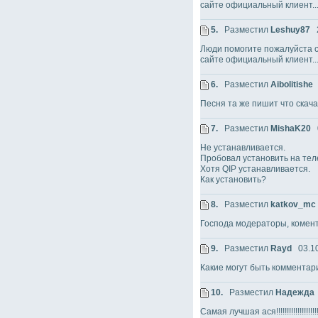
сайте официальный клиент...
5.
Разместил
Leshuy87
2
Люди помогите пожалуйста ск
сайте официальный клиент...
6.
Разместил
Aibolitishe
2
Песня та же пишит что скачат
7.
Разместил
MishaK20
0
Не устанавливается.
Пробовал установить на телеф
Хотя QIP устанавливается.
Как установить?
8.
Разместил
katkov_mc
Господа модераторы, комен
9.
Разместил
Rayd
03.10
Какие могут быть комментар
10.
Разместил
Надежда
Самая лучшая ася!!!!!!!!!!!!!!!!!