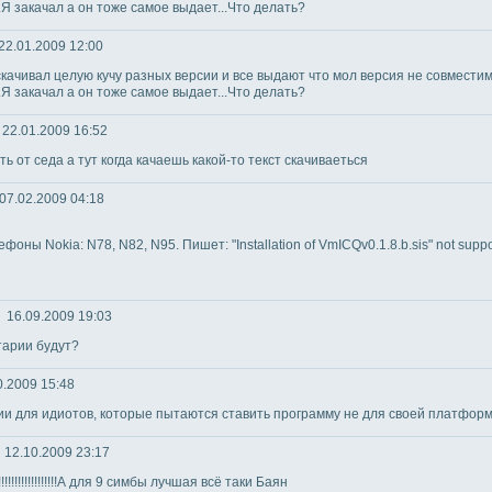
Я закачал а он тоже самое выдает...Что делать?
2.01.2009 12:00
ачивал целую кучу разных версии и все выдают что мол версия не совместима
Я закачал а он тоже самое выдает...Что делать?
2.01.2009 16:52
ь от седа а тут когда качаешь какой-то текст скачиваеться
7.02.2009 04:18
оны Nokia: N78, N82, N95. Пишет: "Installation of VmICQv0.1.8.b.sis" not suppo
16.09.2009 19:03
тарии будут?
.2009 15:48
ии для идиотов, которые пытаются ставить программу не для своей платфо
12.10.2009 23:17
!!!!!!!!!!!!!!!!!!!!А для 9 симбы лучшая всё таки Баян