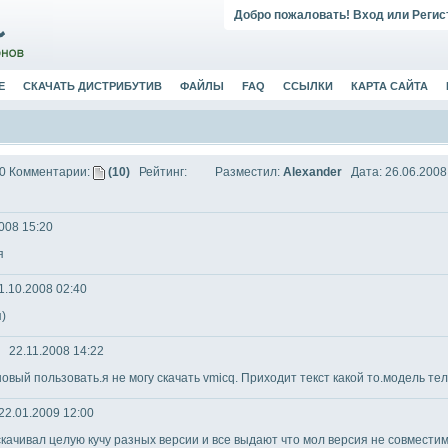
Добро пожаловать!
Вход
или
Регис
Е
СКАЧАТЬ ДИСТРИБУТИВ
ФАЙЛЫ
FAQ
ССЫЛКИ
КАРТА САЙТА
60
Комментарии:
(10)
Рейтинг:
Разместил:
Alexander
Дата: 26.06.2008
008 15:20
я
.10.2008 02:40
)
22.11.2008 14:22
овый пользовать.я не могу скачать vmicq. Приходит текст какой то.модель т
2.01.2009 12:00
ачивал целую кучу разных версии и все выдают что мол версия не совместима